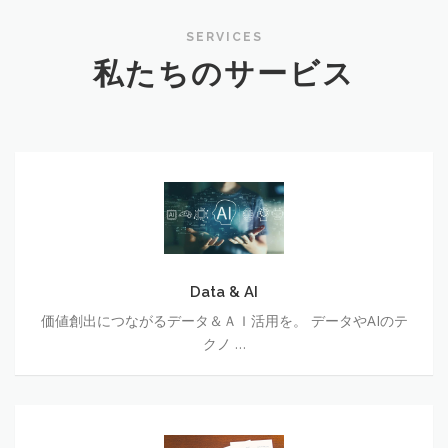
SERVICES
私たちのサービス
Data
&
AI
Data & AI
価値創出につながるデータ＆ＡＩ活用を。 データやAIのテ
クノ …
Marketing