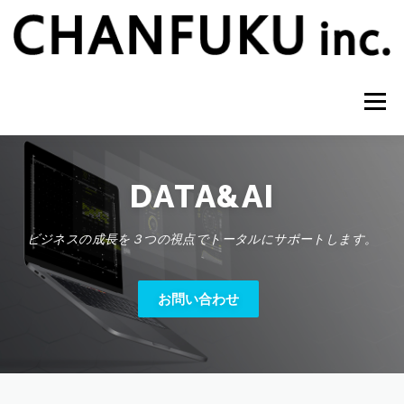
コ
ン
テ
ン
ツ
へ
メニュー
ス
キ
ッ
プ
ホーム
サービス
会社概要
お問い合わせ
DATA&AI
ビジネスの成長を３つの視点でトータルにサポートします。
ニュース
お問い合わせ